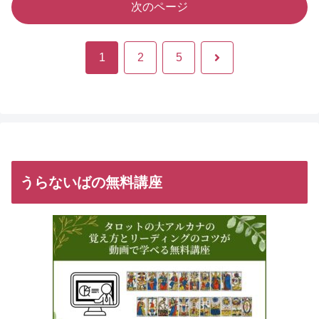
次のページ
次
1
2
5
へ
うらないばの無料講座