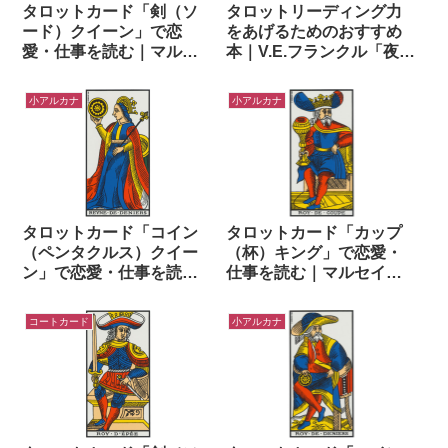
タロットカード「剣（ソ
タロットリーディング力
ード）クイーン」で恋
をあげるためのおすすめ
愛・仕事を読む｜マルセ
本｜V.E.フランクル「夜と
イユタロットでワンオラ
霧」「それでも人生にイ
クル
エスという」
小アルカナ
小アルカナ
タロットカード「コイン
タロットカード「カップ
（ペンタクルス）クイー
（杯）キング」で恋愛・
ン」で恋愛・仕事を読む
仕事を読む｜マルセイユ
｜マルセイユタロットで
タロットでワンオラクル
ワンオラクル
コートカード
小アルカナ