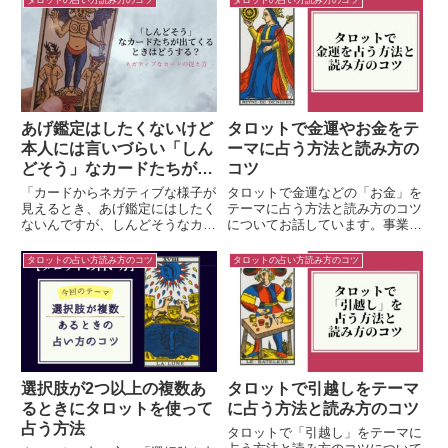
タロットの占い方読み方のコツ
タロットの占い方読み方のコツ
「月」の読み方のバリエーション
は、「相談者さんのお話とタロッ
としてご参考になれば嬉しいで
トカードの印象に食い違いがあ
す。
る」というギャップに出会ったと
きの「セッションの進め方」につ
いてのお話です。
あげ鑑定はしたくないけど
タロットで金運やお金をテ
本人には言いづらい「しん
ーマに占う方法と読み方の
どそう」なカードたちが出
コツ
てくるときはどうする？
「カードからネガティブな様子が
タロットで金運などの「お金」を
見えるとき、あげ鑑定にはしたく
テーマに占う方法と読み方のコツ
ないんですが、しんどそうなカー
についてお話しています。事業、
ドが出ているときって、なかなか
借り入れ、投資、相続、売買、他
本人を前に言いにくいんです」と
にもお金に絡む人間関係など大な
タロットの占い方読み方のコツ
タロットの占い方読み方のコツ
いったご相談を受けることがよく
り小なり「お金の縁」がとりもつ
あるのですが、この記事では、こ
さまざまなご相談を頂きます。鑑
こに応えてみたいと思います。
定では「必須」というぐらいのテ
ーマですから、ここでは金運に限
らず「お金」に関わる全般につい
て、タロットで占う方法と読み方
のコツについて取り上げていきた
いと思います。
選択肢が2つ以上の複数あ
タロットで引越しをテーマ
るときにタロットを使って
に占う方法と読み方のコツ
占う方法
タロットで「引越し」をテーマに