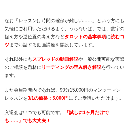
なお「レッスンは時間の確保が難しい……」という方にも
気軽にご利用いただけるよう、うらないば、では、数字の
捉え方や逆位置の考え方など
タロットの基本事項
に
読むコ
ツ
までお話する動画講座を開設しています。
それ以外にも
スプレッドの動画解説
や一般公開可能な実際
のご相談を題材に
リーディングの読み解き解説
を行ってい
ます。
また会員期間内であれば、90分15,000円のマンツーマン
レッスンを
3/1の価格：5,000円
にてご受講いただけます。
入退会はいつでも可能です。
「試しに1ヶ月だけで
も……」でも大丈夫！