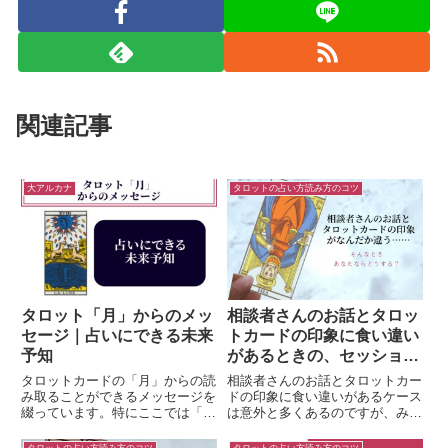
関連記事
大アルカナ
タロットの占い方読み方のコツ
タロット「月」からのメッ
相談者さんのお話とタロッ
セージ｜占いにできる未来
トカードの印象に食い違い
予知
があるときの、セッション
の進め方
タロットカードの「月」からの読
相談者さんのお話とタロットカー
み取ることができるメッセージを
ドの印象に食い違いがあるケース
綴っています。特にここでは「占
は意外と多くあるのですが、みな
いにできる未来予知」についても
さまなら、どのようにセッション
言及しています。タロットの
を進められますか？ この記事で