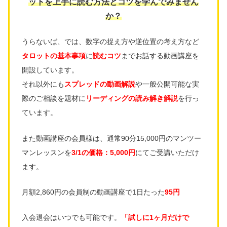
ットを上手に読む方法とコツを学んでみません
か？
うらないば、では、数字の捉え方や逆位置の考え方など
タロットの基本事項
に
読むコツ
までお話する動画講座を
開設しています。
それ以外にも
スプレッドの動画解説
や一般公開可能な実
際のご相談を題材に
リーディングの読み解き解説
を行っ
ています。
また動画講座の会員様は、通常90分15,000円のマンツー
マンレッスンを
3/1の価格：5,000円
にてご受講いただけ
ます。
月額2,860円の会員制の動画講座で1日たった
95円
入会退会はいつでも可能です。
「試しに1ヶ月だけで