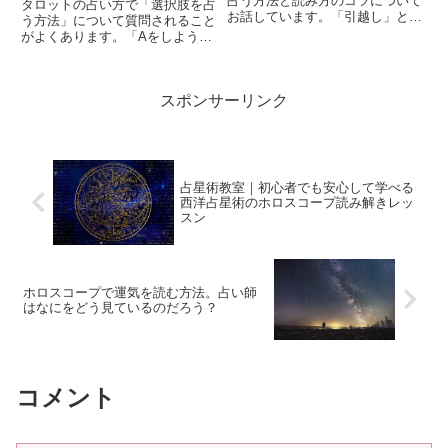
占う方法と読み方のコツについて
タロットの占い方で「選択肢を占
お話しています。「引越し」とひ
う方法」について質問されること
とくちにいっても相談者の事情に
がよくあります。「Aをしよう
よって占っていくことは大事にし
か、Bにした方がいいか、あるい
ていて、ここでは、その点も踏ま
はCにするか迷っているのです
えながら「引越し」についてタロ
が、どれが一番自分にとっていい
ットで占う方法と読むコツについ
スポンサーリンク
ですか？」といったご相談です。
て取り上げています。人生の節目
そこで今回は、このような2つ以
となり新たな始まりを起こす「引
上の複数の選択肢から最善を選ぶ
越し」に、タロットが活きるお役
ための占い方についてお届けしま
に立てましたら嬉しいです！
す。
占星術教室｜初心者でも安心して学べる
西洋占星術のホロスコープ読み解きレッ
スン
ホロスコープで運気を読む方法。占い師
はなにをどう見ているのだろう？
コメント