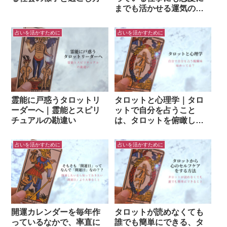
までも活かせる運気の流
れについて
占いを活かすために
占いを活かすために
霊能に戸惑うタロットリ
タロットと心理学｜タロ
ーダーへ｜霊能とスピリ
ットで自分を占うこと
チュアルの勘違い
は、タロットを俯瞰して
自分を客観するのと同じ
こと
占いを活かすために
占いを活かすために
開運カレンダーを毎年作
タロットが読めなくても
っているなかで、率直に
誰でも簡単にできる、タ