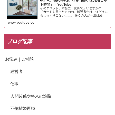
先」へ。40代からの「心が満たされるタロッ
ト時間」 – YouTube
そのタロット、本当に「読めて」いますか？
「カードを買ったものの、解説書だけではどうに
もしっくりこない……」 多くの人が一度は経験
するこの感覚。それは、あなたの知識や才能が足
www.youtube.com
りないからではありません。 実は、タロットを
「未来を当てる占い」と…
ブログ記事
お悩み｜ご相談
経営者
仕事
人間関係や将来の進路
不倫離婚再婚