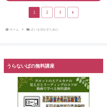
次
1
2
3
へ
ホーム
占いを活かすために
うらないばの無料講座