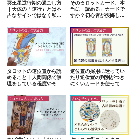
冥王星逆行期の過ごし方
そのタロットカード、本
｜天体の「逆行」とは不
当に「読める」カードで
吉なサインではなく私た
すか？初心者が後悔しな
ちにとっての「大切な点
いタロットカードの選び
検期間」
方
タロットの占い方読み方のコツ
タロットの占い方読み方のコツ
タロットの逆位置から読
逆位置の採用に迷ってい
めること｜人間関係で無
たり逆位置の判別がつき
理をしている程度やその
にくいカードを使ってい
様子
る人に、逆位置の採用を
おススメする理由
タロットの占い方読み方のコツ
占いを活かすために