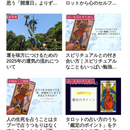
思う「開運日」よりずっ
ロットから心のセルフケ
と大事なこと
アをする方法
経営者
占いを活かすために
運を味方につけるための
スピリチュアルとの付き
2025年の運気の流れにつ
合い方｜スピリチュアル
いて
なこともいっぱい勉強し
たのに、なぜ、現実は苦
しいままなの？
お悩み｜ご相談
占いを活かすために
人の生死を占うことはタ
タロットの占い方のうち
ブーで占うつもりはなく
「鑑定のポイント」をテ