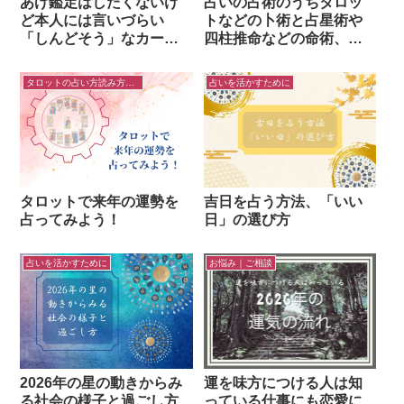
あげ鑑定はしたくないけ
占いの占術のうちタロッ
ど本人には言いづらい
トなどの卜術と占星術や
「しんどそう」なカード
四柱推命などの命術、ど
たちが出てくるときはど
ちらがいい？どちらから
うする？
勉強する？
タロットの占い方読み方のコツ
占いを活かすために
タロットで来年の運勢を
吉日を占う方法、「いい
占ってみよう！
日」の選び方
占いを活かすために
お悩み｜ご相談
2026年の星の動きからみ
運を味方につける人は知
る社会の様子と過ごし方
っている仕事にも恋愛に