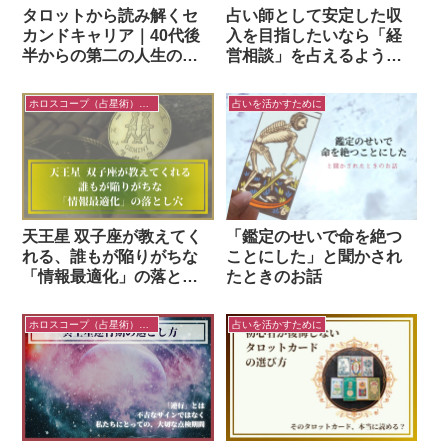
タロットから読み解くセ
占い師として安定した収
カンドキャリア｜40代後
入を目指したいなら「経
半からの第二の人生の見
営相談」を占えるように
つけ方
なろう！
ホロスコープ（占星術）を読むコツ
占いを活かすために
天王星 双子座が教えてく
「鑑定のせいで命を絶つ
れる、誰もが陥りがちな
ことにした」と聞かされ
「情報最適化」の落とし
たときのお話
穴
ホロスコープ（占星術）を読むコツ
占いを活かすために