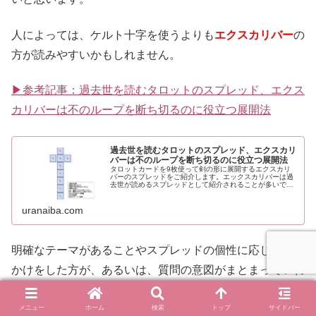
人によっては、ケルト十字を使うよりも
エクスカリバー
の
方が読みやすいかもしれません。
▶参考記事：過去世を読むタロットのスプレッド、エクス
カリバーは不のループを断ち切るのに役立つ展開法
過去世を読むタロットのスプレッド、エクスカリ
バーは不のループを断ち切るのに役立つ展開法
タロットカードを9枚使って剣の形に展開するエクスカリ
バーのスプレッドをご紹介します。エックスカリバーは過
去世が読めるスプレッドとして紹介されることが多いです
が、同じような問題に遭遇したり、直したいけどなかなか
直せないパターン、繰り返してしまうクセや衝動などに気
づいたとき、不のループを断ち切るには役立つスプレッド
uranaiba.com
です。
明確なテーマがあることやスプレッドの個性に応じた問い
かけをした方が、あるいは、質問の意図がまとまっていれ
ば、読む切り口がハッキリするのでタロットも読みやすい
のは確かです。
メニュー
ホーム
検索
トップ
サイドバー