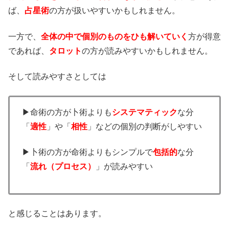
ば、
占星術
の方が扱いやすいかもしれません。
一方で、
全体の中で個別のものをひも解いていく
方が得意
であれば、
タロット
の方が読みやすいかもしれません。
そして読みやすさとしては
▶命術の方が卜術よりも
システマティック
な分
「
適性
」や「
相性
」などの個別の判断がしやすい
▶卜術の方が命術よりもシンプルで
包括的
な分
「
流れ（プロセス）
」が読みやすい
と感じることはあります。