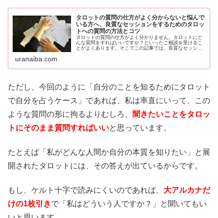
タロットの質問の仕方がよく分からないと悩んで
いる方へ、良質なセッションをするためのタロッ
トへの質問の方法とコツ
タロットの質問の仕方がよく分かりません。タロットにど
んな質問をすればいいですか？といったご相談を受けるこ
とがよくあります。そこでこの記事では、良質なセッショ
ンをするために欠かせないタロットの質問の仕方とコツに
uranaiba.com
ついてまとめました。質問の仕方が分からない、という方
のご参考になれば嬉しいです。
ただし、今回のように「自分のことを知るためにタロット
で自分を占うケース」であれば、私は率直にいって、この
ような質問の形に拘るよりむしろ、
聞きたいことをタロッ
トにそのまま質問すればいい
と思っています。
たとえば「私がどんな人間か自分の本質を知りたい」と展
開されたタロットには、その答えが出ているからです。
もし、ケルト十字で読みにくいのであれば、
大アルカナだ
けの1枚引き
で「私はどういう人ですか？」と聞いてもい
いと思います。