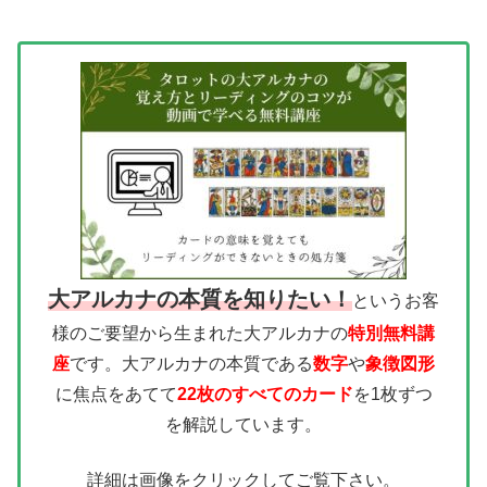
大アルカナの本質を知りたい！
というお客
様のご要望から生まれた大アルカナの
特別無料講
座
です。大アルカナの本質である
数字
や
象徴図形
に焦点をあてて
22枚のすべてのカード
を1枚ずつ
を解説しています。
詳細は画像をクリックしてご覧下さい。