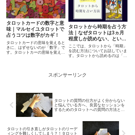
せないパターン、繰り返してしま
うクセや衝動などに気づいたと
き、不のループを断ち切るには役
立つスプレッドです。
タロットカードの数字と意
タロットから時期を占う方
味｜マルセイユタロットで
法｜なぜタロットは3ヵ月
占うコツは数字がカギ！
程度しか読めない、といわ
タロットカードの意味を覚えると
れるのだろう？
ここでは、タロットから「時期」
きに、はずせないのが「数字」で
を読む方法についてお話していま
す。タロットカーの意味を覚える
す。タロットから読めるのは「3
コツは「タロットカードの意味を
ヵ月、長くても1年ぐらいまで」
覚えるコツは「遊ぶ」こと！」と
といわれることが多いのですが、
「恋愛に活かせるタロットカード
その誤解が解けると嬉しいです。
の意味を「男」と「女」でとらえ
スポンサーリンク
る方法」でもご紹介しています
が...
タロットの質問の仕方がよく分からない
と悩んでいる方へ、良質なセッションを
するためのタロットへの質問の方法とコ
ツ
タロットの引き直しがタロットのリーデ
ィングを難しくしてしまう？！タロット