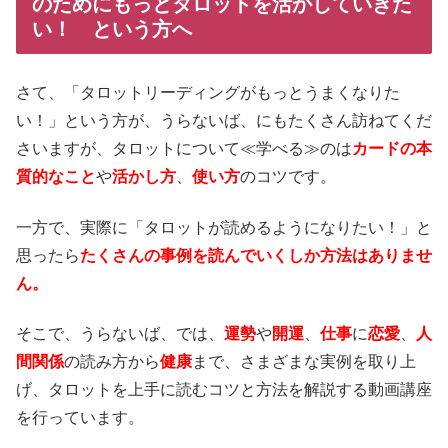
のためにもっとタロットを活かしていきた
い！ という方へ
さて、「タロットリーディングがもっとうまくなりた
い！」という方が、うらないば、にもたくさん訪ねてくだ
さいますが、タロットについて≪学べる≫のは
カードの本
質的なこと
や
活かし方
、
使い方
のコツです。
一方で、実際に「タロットが読めるようになりたい！」と
思ったら
たくさんの事例を読んでいくしか方法はありませ
ん。
そこで、うらないば、では、
運勢
や
開運
、
仕事
に
恋愛
、
人
間関係
の読み方から
健康
まで、さまざまな実例を取り上
げ、タロットを上手に読むコツと方法を解説する動画講座
を行っています。