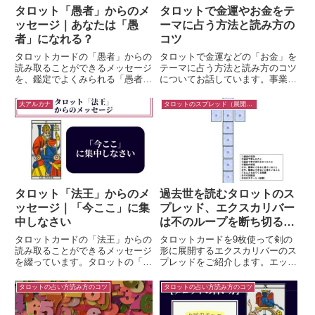
タロット「愚者」からのメ
タロットで金運やお金をテ
ッセージ｜あなたは「愚
ーマに占う方法と読み方の
者」になれる？
コツ
タロットカードの「愚者」からの
タロットで金運などの「お金」を
読み取ることができるメッセージ
テーマに占う方法と読み方のコツ
を、鑑定でよくみられる「愚者」
についてお話しています。事業、
の状況とともに綴っています。タ
借り入れ、投資、相続、売買、他
ロットの「愚者」の読み方のバリ
にもお金に絡む人間関係など大な
大アルカナ
タロットのスプレッド（展開法）
エーションとしてご参考になれば
り小なり「お金の縁」がとりもつ
嬉しいです。
さまざまなご相談を頂きます。鑑
定では「必須」というぐらいのテ
ーマですから、ここでは金運に限
らず「お金」に関わる全般につい
て、タロットで占う方法と読み方
のコツについて取り上げていきた
いと思います。
タロット「法王」からのメ
過去世を読むタロットのス
ッセージ｜「今ここ」に集
プレッド、エクスカリバー
中しなさい
は不のループを断ち切るの
に役立つ展開法
タロットカードの「法王」からの
タロットカードを9枚使って剣の
読み取ることができるメッセージ
形に展開するエクスカリバーのス
を綴っています。タロットの「法
プレッドをご紹介します。エック
王」の読み方のバリエーションと
スカリバーは過去世が読めるスプ
してご参考になれば嬉しいです。
レッドとして紹介されることが多
タロットの占い方読み方のコツ
タロットの占い方読み方のコツ
いですが、同じような問題に遭遇
したり、直したいけどなかなか直