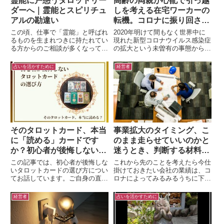
霊能に戸惑うタロットリー
高齢の両親が心配で引っ越
ダーへ｜霊能とスピリチュ
しを考える在宅ワーカーの
アルの勘違い
転機。コロナに振り回され
ないための占星術的視点
この頃、仕事で「霊能」と呼ばれ
2020年明けて間もなく世界中に
るものを生まれつきに持たれてい
現れた新型コロナウイルス感染症
る方からのご相談が多くなってい
の拡大という未曽有の事態から収
ます。生まれつきの「霊能」を持
束しつつも、未だにその影響を受
たれていることで、いろいろな苦
けている人がいるかもしれませ
占いを活かすために
経営者
労話を先達や先生からお聞きする
ん。コロナ禍以来、占いのお客様
ことがよくあるのですが……ここ
にも、コロナの影響で職場のオン
では、そんな先生方から学ばせて
ライン化が進み在宅ワークが当
もらったことをシェアしたいと思
た...
います。こういうところで悩まれ
ている方にとって、少しでもご参
考になれば嬉しいです。
そのタロットカード、本当
事業拡大のタイミング、こ
に「読める」カードです
のまま走らせていいのかと
か？初心者が後悔しないタ
迷うとき、判断する材料の
ロットカードの選び方
ひとつに占いの知識を使っ
この記事では、初心者が後悔しな
これから先のことを考えたら今仕
てみませんか？
いタロットカードの選び方につい
掛けておきたい会社の業績は、コ
てお話しています。ご自身の直感
ロナによってみるみるうちに下降
を確かなものに変え、長く寄り添
した。初めての緊急事態宣言で社
ってくれる「本当に読める」タロ
会全体が止まり、受注していた仕
経営者
占いを活かすために
ットと巡り合うための、具体的な
事の納品期限を確認するために取
５つのチェックポイントから、ご
引先へ電話をしてもつながらなか
自身の感性に響く「読めるカー
った。社員の出社も一時ストッ