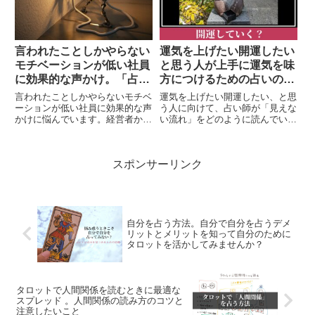
ド」を探って参りましょう！
プ...
言われたことしかやらない
運気を上げたい開運したい
モチベーションが低い社員
と思う人が上手に運気を味
に効果的な声かけ。「占
方につけるための占いの活
い」から探るコミュニケー
かし方
言われたことしかやらないモチベ
運気を上げたい開運したい、と思
ション術
ーションが低い社員に効果的な声
う人に向けて、占い師が「見えな
かけに悩んでいます。経営者から
い流れ」をどのように読んでい
このようなお悩みを聞くことがあ
て、何を以って「運気を上げる方
ります。そこで今回は、部下のや
法」や「開運」を語るのか、運気
る気を引き出すことにもつながり
をもっとうまく活かしてほしいと
スポンサーリンク
人を育てるときにも活かせる知識
願う占い師が運気や開運をテーマ
として「コミュニケーション術」
に思うことを書いています。
に焦点を充てた「占い」について
書いていきます。
自分を占う方法。自分で自分を占うデメ
リットとメリットを知って自分のために
タロットを活かしてみませんか？
タロットで人間関係を読むときに最適な
スプレッド 。人間関係の読み方のコツと
注意したいこと