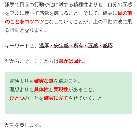
派手で目立つ行動や他に対する積極性よりも、自分の五感
をフルに使って感覚を感じること、そして、確実に
目の前
のことをコツコツ
こなしていくことが、土の不動の波に乗
る行動となります。
キーワードは、
温厚・安定感・所有・五感・感応
だからこそ、ここからは
急がば回れ
。
冒険よりも
確実な道
を選ぶこと。
理想よりも
具体性
と
実現性
があること。
ひとつ
のことを
確実に完了
させていくこと。
が功を奏します。