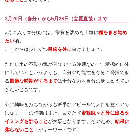
3月20日（春分）から5月26日（立夏直後）まで
3月に入り春分頃には、栄養を溜めた土壌に
種をまき始め
たい
頃。
ここからは少しずつ
目線を外に
向けましょう。
ただし土の不動の気が帯びている時期なので、積極的に外
に出ていくというよりも、自分の可能性を存分に発揮でき
る
最適な時期がくるまで
は十分な力を自分の身に蓄えてい
きたいときです。
外に興味を持ちながらも派手なアピールで人目を惹くので
はなく、この時期はまだ、目立たず
虎視眈々と外に出るタ
イミングを計ること
が大事となります。そのため、
結果に
焦らないこと！
がキーワードです。