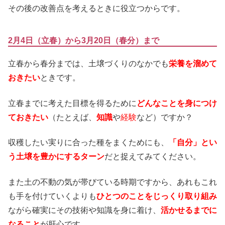
その後の改善点を考えるときに役立つからです。
2月4日（立春）から3月20日（春分）まで
立春から春分までは、土壌づくりのなかでも
栄養を溜めて
おきたい
ときです。
立春までに考えた目標を得るために
どんなことを身につけ
ておきたい
（たとえば、
知識
や
経験
など）ですか？
収穫したい実りに合った種をまくためにも、
「自分」とい
う土壌を豊かにするターン
だと捉えてみてください。
また土の不動の気が帯びている時期ですから、あれもこれ
も手を付けていくよりも
ひとつのことをじっくり取り組み
ながら確実にその技術や知識を身に着け、
活かせるまでに
なること
が肝心です。