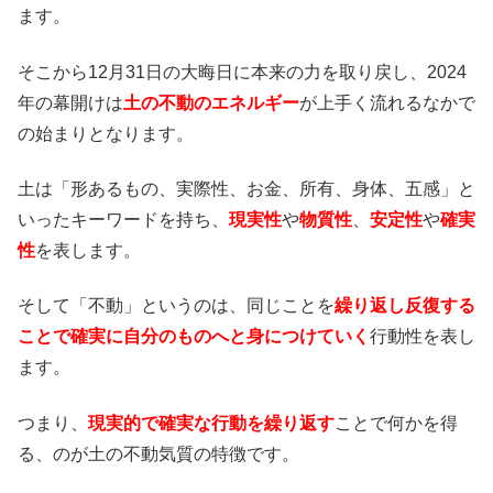
ます。
そこから12月31日の大晦日に本来の力を取り戻し、2024
年の幕開けは
土の不動のエネルギー
が上手く流れるなかで
の始まりとなります。
土は「形あるもの、実際性、お金、所有、身体、五感」と
いったキーワードを持ち、
現実性
や
物質性
、
安定性
や
確実
性
を表します。
そして「不動」というのは、同じことを
繰り返し反復する
ことで確実に自分のものへと身につけていく
行動性を表し
ます。
つまり、
現実的で確実な行動を繰り返す
ことで何かを得
る、のが土の不動気質の特徴です。