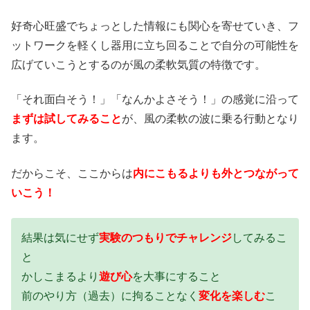
好奇心旺盛でちょっとした情報にも関心を寄せていき、フ
ットワークを軽くし器用に立ち回ることで自分の可能性を
広げていこうとするのが風の柔軟気質の特徴です。
「それ面白そう！」「なんかよさそう！」の感覚に沿って
まずは試してみること
が、風の柔軟の波に乗る行動となり
ます。
だからこそ、ここからは
内にこもるよりも外とつながって
いこう！
結果は気にせず
実験のつもりでチャレンジ
してみるこ
と
かしこまるより
遊び心
を大事にすること
前のやり方（過去）に拘ることなく
変化を楽しむ
こ