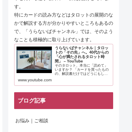
す。
特にカードの読み方などはタロットの展開のな
かで解説する方が分
かりやすいところもあるの
で、「うらないばチャンネル」では、そのよう
なことも積極的に取り上げています。
うらないばチャンネル｜タロッ
トの「その先」へ。40代からの
「心が満たされるタロット時
間」 – YouTube
そのタロット、本当に「読めて」
いますか？ 「カードを買ったもの
の、解説書だけではどうにもしっ
くりこない……」 多くの人が一度
www.youtube.com
は経験するこの感覚。それは、あ
なたの知識や才能が足りないから
ではありません。 実は、タロット
を「未来を当てる占い」と…
ブログ記事
お悩み｜ご相談