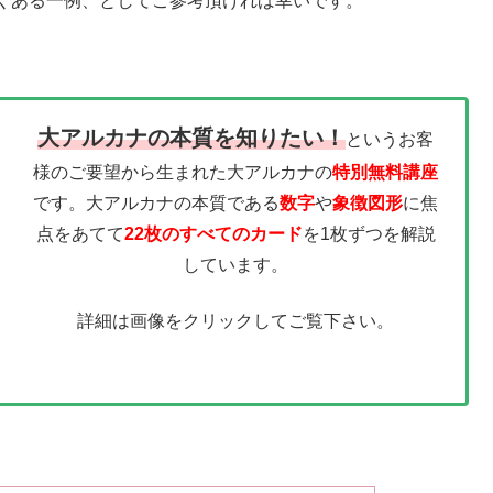
くある一例、としてご参考頂ければ幸いです。
大アルカナの本質を知りたい！
というお客
様のご要望から生まれた大アルカナの
特別無料講座
です。大アルカナの本質である
数字
や
象徴図形
に焦
点をあてて
22枚のすべてのカード
を1枚ずつを解説
しています。
詳細は画像をクリックしてご覧下さい。