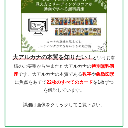
大アルカナの本質を知りたい！
というお客
様のご要望から生まれた大アルカナの
特別無料講
座
です。大アルカナの本質である
数字
や
象徴図形
に焦点をあてて
22枚のすべてのカード
を1枚ずつ
を解説しています。
詳細は画像をクリックしてご覧下さい。