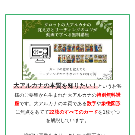
大アルカナの本質を知りたい！
というお客
様のご要望から生まれた大アルカナの
特別無料講
座
です。大アルカナの本質である
数字
や
象徴図形
に焦点をあてて
22枚のすべてのカード
を1枚ずつ
を解説しています。