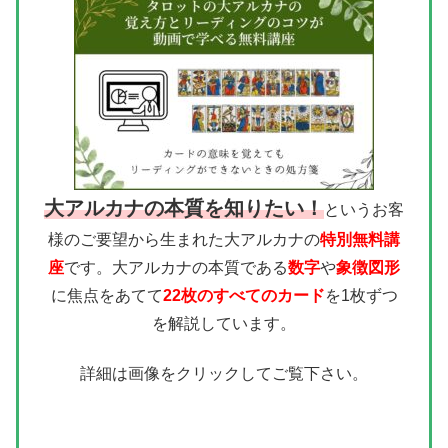
大アルカナの本質を知りたい！
というお客
様のご要望から生まれた大アルカナの
特別無料講
座
です。大アルカナの本質である
数字
や
象徴図形
に焦点をあてて
22枚のすべてのカード
を1枚ずつ
を解説しています。
詳細は画像をクリックしてご覧下さい。