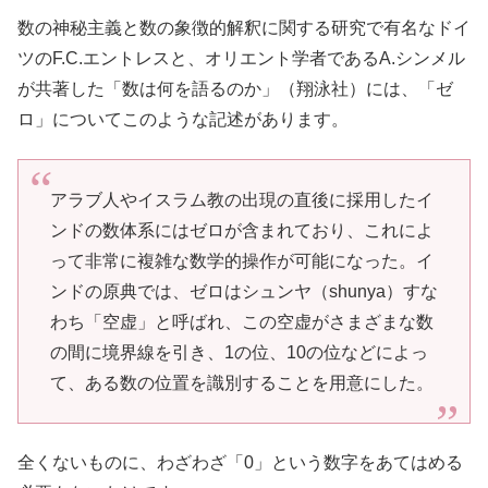
数の神秘主義と数の象徴的解釈に関する研究で有名なドイ
ツのF.C.エントレスと、オリエント学者であるA.シンメル
が共著した「数は何を語るのか」（翔泳社）には、「ゼ
ロ」についてこのような記述があります。
アラブ人やイスラム教の出現の直後に採用したイ
ンドの数体系にはゼロが含まれており、これによ
って非常に複雑な数学的操作が可能になった。イ
ンドの原典では、ゼロはシュンヤ（shunya）すな
わち「空虚」と呼ばれ、この空虚がさまざまな数
の間に境界線を引き、1の位、10の位などによっ
て、ある数の位置を識別することを用意にした。
全くないものに、わざわざ「0」という数字をあてはめる