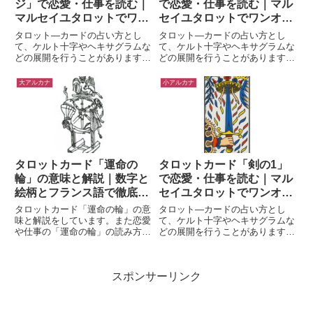
ジ」で恋愛・仕事を読む｜
で恋愛・仕事を読む｜マル
マルセイユタロットでワン
セイユタロットでワンオラ
オラクル
クル
タロット―カードの占い方とし
タロット―カードの占い方とし
て、ケルト十字やヘキサグラムな
て、ケルト十字やヘキサグラムな
どの展開を行うことがあります。
どの展開を行うことがあります。
このときの「キーカード」に「棒
このときの「キーカード」に「剣
のペイジ」が出てきたらどうなる
の5」が出てきたらどうなるだろ
大アルカナ
小アルカナ
だろう？ ここでは特に、恋愛と
う？ ここでは特に、恋愛と仕事
仕事の両面から「キーカード」を
の両面から「キーカード」を読む
読むコツを、小アルカナの「棒の
コツを、小アルカナの「剣の5」
ペ...
に...
タロットカード「運命の
タロットカード「剣の1」
輪」の意味と解説｜数字と
で恋愛・仕事を読む｜マル
絵柄とフランス語で徹底分
セイユタロットでワンオラ
析
クル
タロットカード「運命の輪」の意
タロット―カードの占い方とし
味と解説をしています。また恋愛
て、ケルト十字やヘキサグラムな
や仕事の「運命の輪」の読み方も
どの展開を行うことがあります。
掲載しています。なおタロットの
このときの「キーカード」に「剣
意味を解説する際の読み解きは、
の1」が出てきたらどうなるだろ
数字と絵柄、フランス語から分析
う？ ここでは特に、恋愛と仕事
スポンサーリンク
しています。
の両面から「キーカード」を読む
コツを、小アルカナの「剣の1」
に...