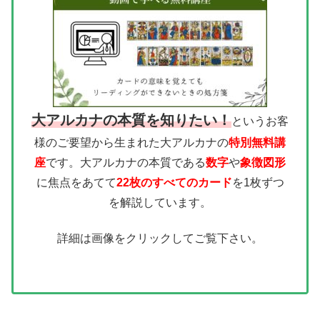
大アルカナの本質を知りたい！
というお客
様のご要望から生まれた大アルカナの
特別無料講
座
です。大アルカナの本質である
数字
や
象徴図形
に焦点をあてて
22枚のすべてのカード
を1枚ずつ
を解説しています。
詳細は画像をクリックしてご覧下さい。