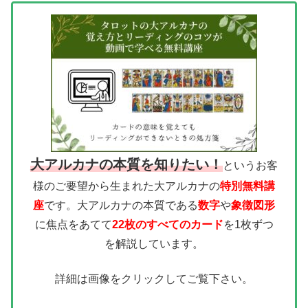
大アルカナの本質を知りたい！
というお客
様のご要望から生まれた大アルカナの
特別無料講
座
です。大アルカナの本質である
数字
や
象徴図形
に焦点をあてて
22枚のすべてのカード
を1枚ずつ
を解説しています。
詳細は画像をクリックしてご覧下さい。