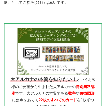
例、としてご参考頂ければ幸いです。
大アルカナの本質を知りたい！
というお客
様のご要望から生まれた大アルカナの
特別無料講
座
です。大アルカナの本質である
数字
や
象徴図形
に焦点をあてて
22枚のすべてのカード
を1枚ずつ