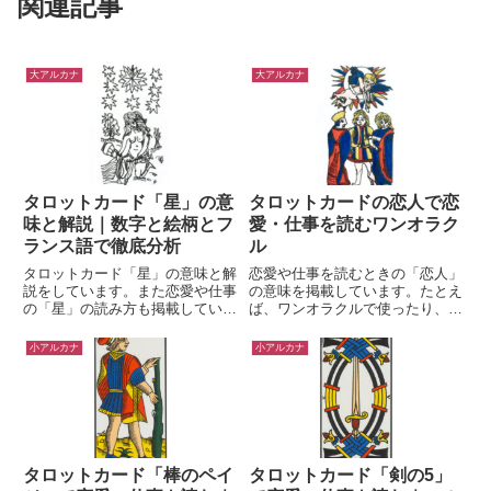
関連記事
大アルカナ
大アルカナ
タロットカード「星」の意
タロットカードの恋人で恋
味と解説｜数字と絵柄とフ
愛・仕事を読むワンオラク
ランス語で徹底分析
ル
タロットカード「星」の意味と解
恋愛や仕事を読むときの「恋人」
説をしています。また恋愛や仕事
の意味を掲載しています。たとえ
の「星」の読み方も掲載していま
ば、ワンオラクルで使ったり、ケ
す。なおタロットの意味を解説す
ルト十字やヘキサグラムのアドバ
る際の読み解きは、数字と絵柄、
イスカードの解釈に活かして頂け
小アルカナ
小アルカナ
フランス語から分析しています。
ます。
タロットカード「棒のペイ
タロットカード「剣の5」