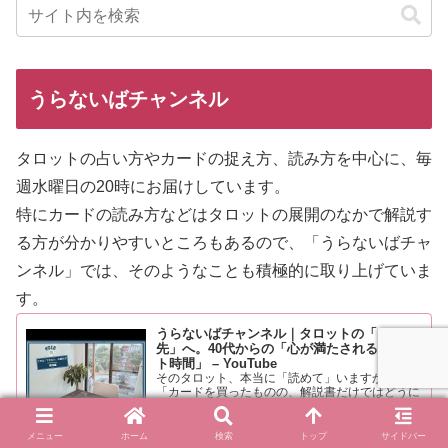
うらないばチャンネル
タロットの占い方やカードの捉え方、読み方を中心に、毎
週水曜日の20時にお届けしています。
特にカードの読み方などはタロットの展開のなかで解説す
る方が分
かりやすいところもあるので、「うらないばチャ
ンネル」では、そのようなことも積極的に取り上げていま
す。
うらないばチャンネル｜タロットの「その
先」へ。40代からの「心が満たされるタロッ
ト時間」 – YouTube
そのタロット、本当に「読めて」いますか？
「カードを買ったものの、解説書だけではどうに
もしっくりこない……」 多くの人が一度は経験
するこの感覚。それは、あなたの知識や才能が足
www.youtube.com
りないからではありません。 実は、タロットを
メニュー
ホーム
検索
トップ
サイドバー