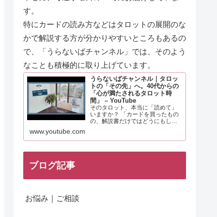
す。
特にカードの読み方などはタロットの展開のな
かで解説する方が分
かりやすいところもあるの
で、「うらないばチャンネル」では、そのよう
なことも積極的に取り上げています。
うらないばチャンネル｜タロッ
トの「その先」へ。40代からの
「心が満たされるタロット時
間」 – YouTube
そのタロット、本当に「読めて」
いますか？ 「カードを買ったもの
の、解説書だけではどうにもしっ
くりこない……」 多くの人が一度
www.youtube.com
は経験するこの感覚。それは、あ
なたの知識や才能が足りないから
ではありません。 実は、タロット
を「未来を当てる占い」と…
ブログ記事
お悩み｜ご相談