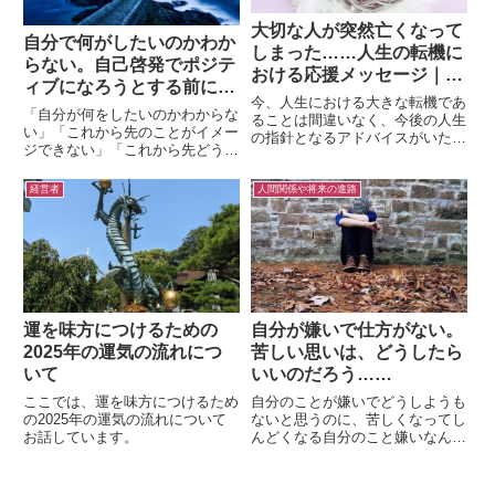
大切な人が突然亡くなって
自分で何がしたいのかわか
しまった……人生の転機に
らない。自己啓発でポジテ
おける応援メッセージ｜無
ィブになろうとする前に知
料占い回答
今、人生における大きな転機であ
ってほしいタロットからの
「自分が何をしたいのかわからな
ることは間違いなく、今後の人生
智恵
い」「これから先のことがイメー
の指針となるアドバイスがいただ
ジできない」「これから先どうす
けましたら幸いです……はじめま
ればいいのか見えてこない」と、
して。「人生の転機における応援
セッションで想いを吐露くださる
メッセージ」をコンセプトに…と
経営者
人間関係や将来の進路
方は多いです。どうしたらいいの
いう一文に目を留めさせていただ
か分からない……でも……ここか
きました。3か月前に突然家族
ら抜け出したい。そのような方に
を...
向けて書きました。
運を味方につけるための
自分が嫌いで仕方がない。
2025年の運気の流れにつ
苦しい思いは、どうしたら
いて
いいのだろう……
ここでは、運を味方につけるため
自分のことが嫌いでどうしようも
の2025年の運気の流れについて
ないと思うのに、苦しくなってし
お話しています。
んどくなる自分のこと嫌いなんで
す。何をやっても楽しくないし、
うまくいかないし、仕事でも周り
の人たちとも衝突することも多い