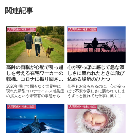
関連記事
人間関係や将来の進路
人間関係や将来の進路
高齢の両親が心配で引っ越
心が空っぽに感じて急な寂
しを考える在宅ワーカーの
しさに襲われたときに飛び
転機。コロナに振り回され
込める場所のひとつ
ないための占星術的視点
2020年明けて間もなく世界中に
仕事もお金もあるのに、心が空っ
現れた新型コロナウイルス感染症
ぽで不安や寂しさに襲われてしま
の拡大という未曽有の事態から収
うずっと憧れてた仕事に就くこと
束しつつも、未だにその影響を受
ができてお金に困っているわけで
けている人がいるかもしれませ
もない。周りからすれば、やりた
人間関係や将来の進路
人間関係や将来の進路
ん。コロナ禍以来、占いのお客様
いことをやって友達も多いように
にも、コロナの影響で職場のオン
見えるだろう。でも……心にぽっ
ライン化が進み在宅ワークが当
かり穴が開いたように空しくな
た...
っ...