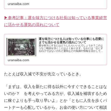
して、迷った時に自分で決断できるよう、占いを自分の道
uranaiba.com
を拓くための教養や智慧のひとつして活かしてみようかな
ぁ……と興味を持って頂けたなら嬉しいです。
▶参考記事：運を味方につける社長は知っている事業経営
に活かせる運気の流れについて
運を味方につける人は知っている仕事にも恋愛に
までも活かせる運気の流れについて
運を味方にするにはどうしたらいいんでしょうか？このよ
うなご相談を頂くことはよくあります。なかには「公にす
るわけではないけれど運気などの知識や情報を活かしてい
る」とおっしゃる経営者にお会いすることも多いです。そ
こで、どのようなことが仕事や事業経営、あるいは恋愛に
まで活かせるのか？ 占い的な視点からお話しています。
uranaiba.com
たとえば収入減で不安が先立っているとき。
「まずは、収入を新たに得る以外に今すぐできることはな
いのか？ を考えやってみる方が、収入減を補填するため
に稼ぐよりも手っ取り早いよ」とか「ともに人生を歩くパ
ートナーも心配しているから、お金の使い方について相談