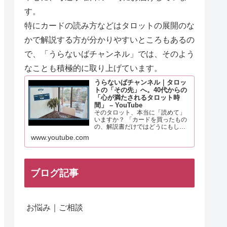
す。
特にカードの読み方などはタロットの展開のな
かで解説する方が分
かりやすいところもあるの
で、「うらないばチャンネル」では、そのよう
なことも積極的に取り上げています。
うらないばチャンネル｜タロッ
トの「その先」へ。40代からの
「心が満たされるタロット時
間」 – YouTube
そのタロット、本当に「読めて」
いますか？ 「カードを買ったもの
の、解説書だけではどうにもしっ
くりこない……」 多くの人が一度
www.youtube.com
は経験するこの感覚。それは、あ
なたの知識や才能が足りないから
ではありません。 実は、タロット
を「未来を当てる占い」と…
ブログ記事
お悩み｜ご相談