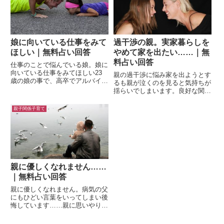
れば治りますか？とても辛いで
友達と元気に走り回ってほしい
す...
な...
娘に向いている仕事をみて
過干渉の親。実家暮らしを
ほしい｜無料占い回答
やめて家を出たい……｜無
料占い回答
仕事のことで悩んでいる娘。娘に
向いている仕事をみてほしい23
親の過干渉に悩み家を出ようとす
歳の娘の事で、高卒でアルバイト
るも親が泣くのを見ると気持ちが
を転々として、今は無職です。本
揺らいでしまいます。良好な関係
人は自分にはどんな仕事が向いて
で家を出たいです。実家暮らしの
るんだろうかとネットで調べてい
20代後半女性。母親からの干渉
親子関係子育て
るところです。性格としては人に
がひどく、家を出ると決めて住む
流されやすく、また人の好き嫌
場所を探し始めたとたんに、家族
い...
の態度が急に変わり優しくなり
は...
親に優しくなれません……
｜無料占い回答
親に優しくなれません。病気の父
にもひどい言葉をいってしまい後
悔しています……親に思いやりの
言葉がいえません。 どういえば
いいかは、頭では分かっているの