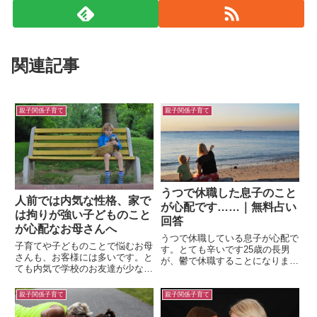
関連記事
親子関係子育て
親子関係子育て
うつで休職した息子のこと
人前では内気な性格、家で
が心配です……｜無料占い
は拘りが強い子どものこと
回答
が心配なお母さんへ
うつで休職している息子が心配で
子育てや子どものことで悩むお母
す。とても辛いです25歳の長男
さんも、お客様には多いです。と
が、鬱で休職することになりまし
ても内気で学校のお友達が少ない
た。とても親孝行で、真面目な子
ようなんです。いじめられている
です。いつ頃良くなりますか？親
とかではないのですが、一人でい
として見守る事しかできません。
親子関係子育て
親子関係子育て
ることも多いようで……人見知り
子供の笑顔が見たいです。何をす
なのは知っていますが、もう少し