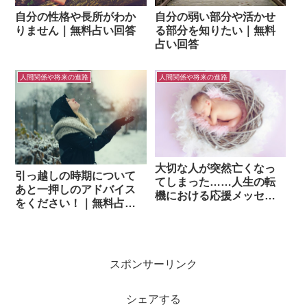
自分の性格や長所がわか
自分の弱い部分や活かせ
りません｜無料占い回答
る部分を知りたい｜無料
占い回答
人間関係や将来の進路
人間関係や将来の進路
大切な人が突然亡くなっ
引っ越しの時期について
てしまった……人生の転
あと一押しのアドバイス
機における応援メッセー
をください！｜無料占い
ジ｜無料占い回答
回答
スポンサーリンク
シェアする